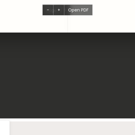
-
+
Open PDF
Page
1
/
?