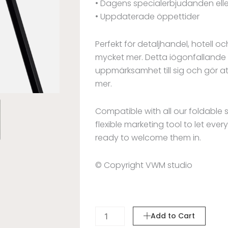
• Dagens specialerbjudanden el
• Uppdaterade öppettider
Perfekt för detaljhandel, hotell
mycket mer. Detta iögonfallande til
uppmärksamhet till sig och gör att
mer.
Compatible with all our foldable 
flexible marketing tool to let ev
ready to welcome them in.
© Copyright VWM studio
ADD
Add to Cart
ON