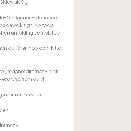
Sidewalk Sign
dd-On Banner – designed to
 sidewalk sign. No tools
p when unfolding completely
an du fäller ihop och flyttar
r, magnetalternativ eller
 exakt så som du vill.
ig information som:
nden
lternativ