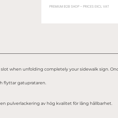
BANNER
PREMIUM B2B SHOP – PRICES EXCL. VAT
BLACK
mängd
p slot when unfolding completely your sidewalk sign. On
h flyttar gatuprataren.
pulverlackering av hög kvalitet för lång hållbarhet.