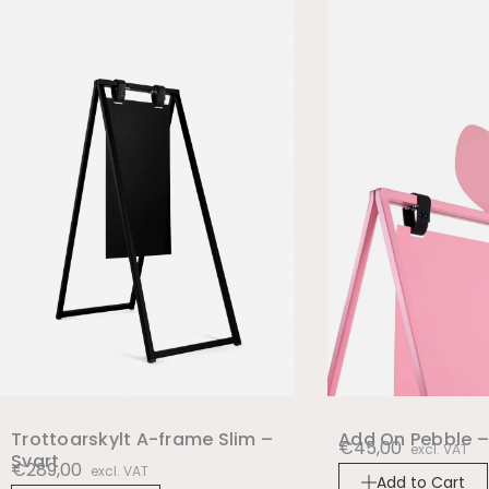
Trottoarskylt A-frame Slim –
Add On Pebble –
€
45,00
excl. VAT
Svart
€
289,00
excl. VAT
Add to Cart