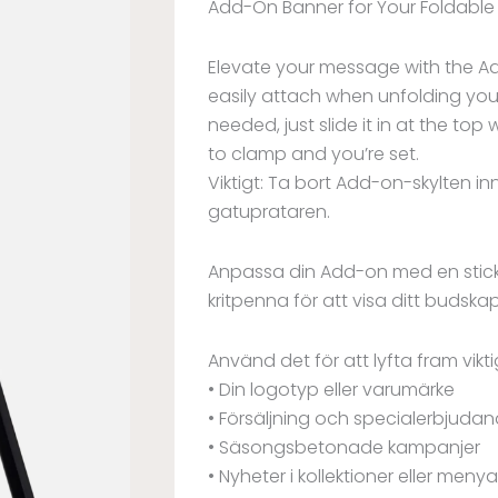
Add-On Banner for Your Foldable 
Elevate your message with the A
easily attach when unfolding your
needed, just slide it in at the to
to clamp and you’re set.
Viktigt: Ta bort Add-on-skylten inn
gatuprataren.
Anpassa din Add-on med en sticke
kritpenna för att visa ditt budskap
Använd det för att lyfta fram vikt
• Din logotyp eller varumärke
• Försäljning och specialerbjuda
• Säsongsbetonade kampanjer
• Nyheter i kollektioner eller menya