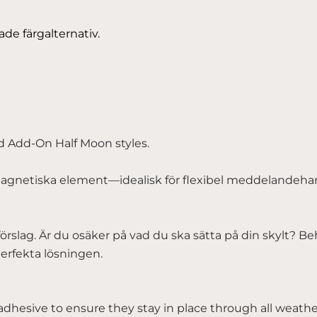
de färgalternativ.
nd Add-On Half Moon styles.
magnetiska element—idealisk för flexibel meddelandeha
förslag. Är du osäker på vad du ska sätta på din skylt? 
perfekta lösningen.
dhesive to ensure they stay in place through all weathe