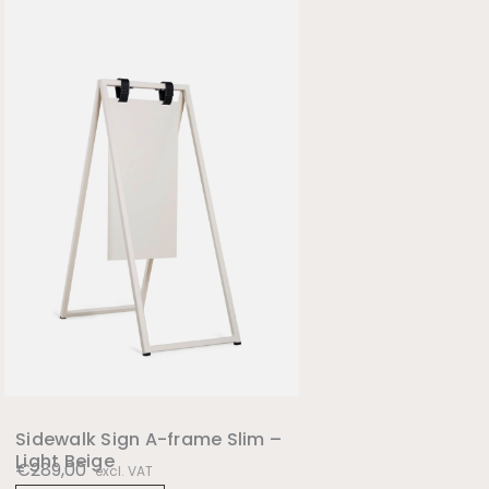
Sidewalk Sign A-frame Slim –
Light Beige
€
289,00
excl. VAT