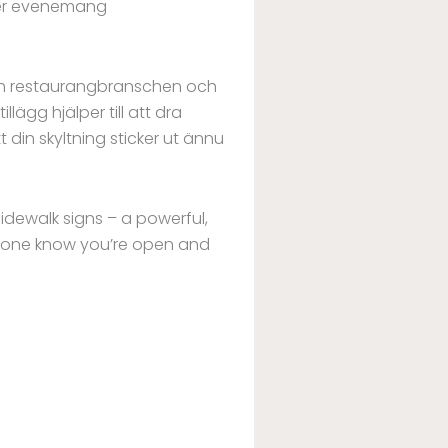
ler evenemang
 och restaurangbranschen och
lägg hjälper till att dra
 din skyltning sticker ut ännu
sidewalk signs – a powerful,
eryone know you’re open and