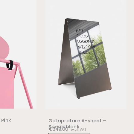
 Pink
Gatupratare A-sheet –
Spegelblank
€
349,00
excl. VAT