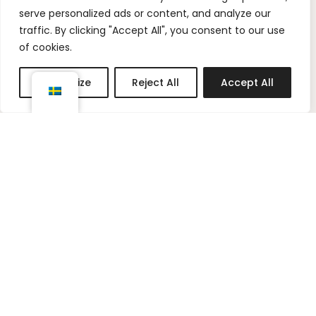
n
i
serve personalized ads or content, and analyze our
s
n
traffic. By clicking "Accept All", you consent to our use
t
t
of cookies.
a
e
g
r
Customize
Reject All
Accept All
r
e
a
s
m
t