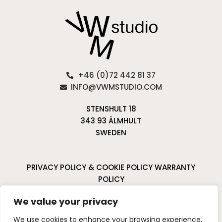
+46 (0)72 442 81 37
INFO@VWMSTUDIO.COM
STENSHULT 18
343 93 ÄLMHULT
SWEDEN
PRIVACY POLICY & COOKIE POLICY
WARRANTY
POLICY
CANCELLATIONS & RETURNS
We value your privacy
I
P
We use cookies to enhance your browsing experience,