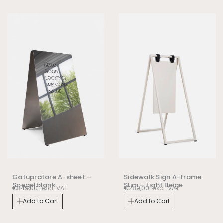
Sidewalk Sign A-frame
Gatupratare A-sheet –
Slim – Light Beige
Spegelblank
€
289,00
excl. VAT
€
349,00
excl. VAT
Add to Cart
Add to Cart