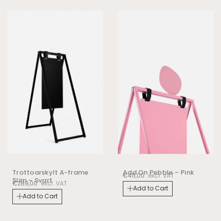
Trottoarskylt A-frame
Add On Pebble – Pink
€
45,00
excl. VAT
Slim – Svart
€
289,00
excl. VAT
Add to Cart
Add to Cart