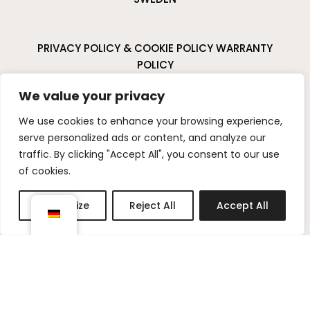
PRIVACY POLICY & COOKIE POLICY
WARRANTY
POLICY
CANCELLATIONS & RETURNS
We value your privacy
I
P
We use cookies to enhance your browsing experience,
n
i
serve personalized ads or content, and analyze our
s
n
traffic. By clicking "Accept All", you consent to our use
t
t
of cookies.
a
e
g
r
Customize
Reject All
Accept All
r
e
a
s
m
t