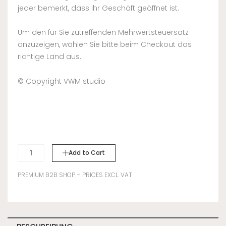
jeder bemerkt, dass Ihr Geschäft geöffnet ist.
Um den für Sie zutreffenden Mehrwertsteuersatz
anzuzeigen, wählen Sie bitte beim Checkout das
richtige Land aus.
© Copyright VWM studio
SIDEWALK
Add to Cart
SIGN
A-
PREMIUM B2B SHOP – PRICES EXCL. VAT
FRAME
-
WHITE
Menge