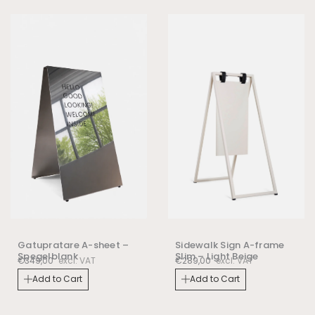
Sidewalk Sign A-frame
Gatupratare A-sheet –
Slim – Light Beige
Spegelblank
€
289,00
excl. VAT
€
349,00
excl. VAT
Add to Cart
Add to Cart