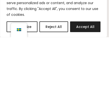
n
i
serve personalized ads or content, and analyze our
s
n
traffic. By clicking "Accept All", you consent to our use
t
t
of cookies.
a
e
g
r
Customize
Reject All
Accept All
r
e
a
s
m
t