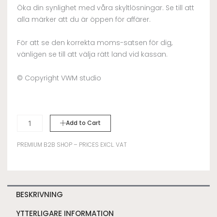
Öka din synlighet med våra skyltlösningar. Se till att
alla märker att du är öppen för affärer.
För att se den korrekta moms-satsen för dig,
vänligen se till att välja rätt land vid kassan.
© Copyright VWM studio
Sidewalk
Add to Cart
Sign
A-
PREMIUM B2B SHOP – PRICES EXCL. VAT
frame
Slim
-
Chestnut
BESKRIVNING
Brown
YTTERLIGARE INFORMATION
mängd