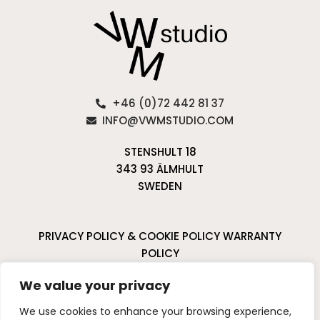
+46 (0)72 442 81 37
INFO@VWMSTUDIO.COM
STENSHULT 18
343 93 ÄLMHULT
SWEDEN
PRIVACY POLICY & COOKIE POLICY
WARRANTY
POLICY
CANCELLATIONS & RETURNS
We value your privacy
I
P
We use cookies to enhance your browsing experience,