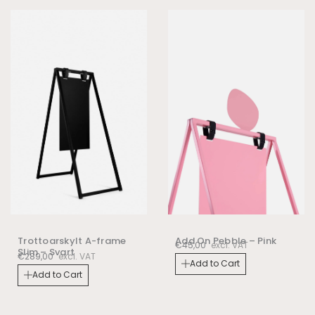
Trottoarskylt A-frame
Add On Pebble – Pink
€
45,00
excl. VAT
Slim – Svart
€
289,00
excl. VAT
Add to Cart
Add to Cart