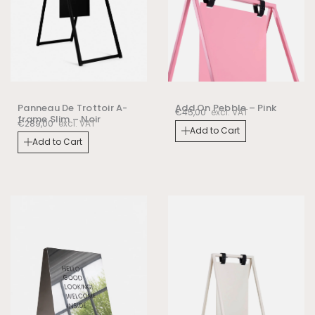
Panneau De Trottoir A-
Add On Pebble – Pink
€
45,00
excl. VAT
frame Slim – Noir
€
289,00
excl. VAT
Add to Cart
Add to Cart