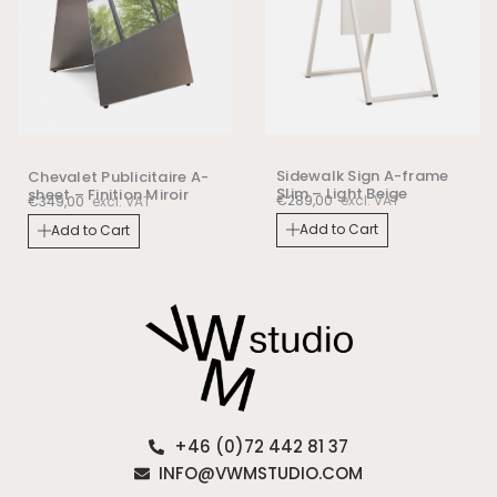
Sidewalk Sign A-frame
Chevalet Publicitaire A-
Slim – Light Beige
sheet – Finition Miroir
€
289,00
excl. VAT
€
349,00
excl. VAT
Add to Cart
Add to Cart
+46 (0)72 442 81 37
INFO@VWMSTUDIO.COM