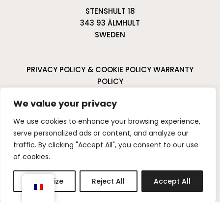
STENSHULT 18
343 93 ÄLMHULT
SWEDEN
PRIVACY POLICY & COOKIE POLICY
WARRANTY
POLICY
CANCELLATIONS & RETURNS
We value your privacy
I
P
We use cookies to enhance your browsing experience,
n
i
serve personalized ads or content, and analyze our
s
n
traffic. By clicking "Accept All", you consent to our use
t
t
of cookies.
a
e
g
r
Customize
Reject All
Accept All
r
e
a
s