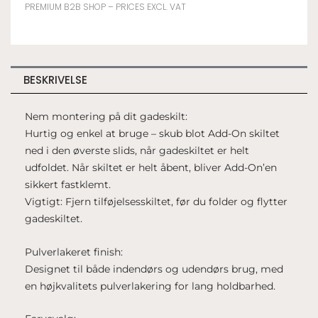
CIRCLE
PREMIUM B2B SHOP – PRICES EXCL. VAT
BLACK
antal
BESKRIVELSE
Nem montering på dit gadeskilt:
Hurtig og enkel at bruge – skub blot Add-On skiltet
ned i den øverste slids, når gadeskiltet er helt
udfoldet. Når skiltet er helt åbent, bliver Add-On’en
sikkert fastklemt.
Vigtigt: Fjern tilføjelsesskiltet, før du folder og flytter
gadeskiltet.
Pulverlakeret finish:
Designet til både indendørs og udendørs brug, med
en højkvalitets pulverlakering for lang holdbarhed.