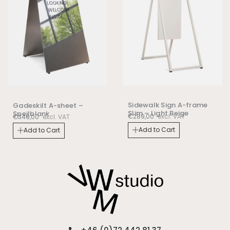
Sidewalk Sign A-frame
Gadeskilt A-sheet –
Slim – Light Beige
Spejlblank
€
289,00
excl. VAT
€
349,00
excl. VAT
Add to Cart
Add to Cart