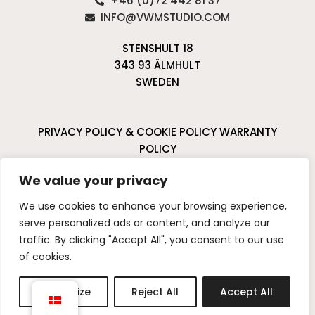
+46 (0)72 442 81 37
INFO@VWMSTUDIO.COM
STENSHULT 18
343 93 ÄLMHULT
SWEDEN
PRIVACY POLICY & COOKIE POLICY
WARRANTY
POLICY
CANCELLATIONS & RETURNS
We value your privacy
I
P
We use cookies to enhance your browsing experience,
n
i
serve personalized ads or content, and analyze our
s
n
traffic. By clicking "Accept All", you consent to our use
t
t
of cookies.
a
e
g
r
Customize
Reject All
Accept All
r
e